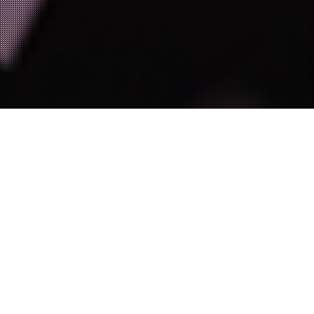
ONTDEK JE
TOEKOMST!
ONZE ACADEMIES